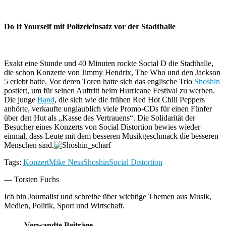
Do It Yourself mit Polizeieinsatz vor der Stadthalle
Exakt eine Stunde und 40 Minuten rockte Social D die Stadthalle,
die schon Konzerte von Jimmy Hendrix, The Who und den Jackson
5 erlebt hatte. Vor deren Toren hatte sich das englische Trio
Shoshin
postiert, um für seinen Auftritt beim Hurricane Festival zu werben.
Die junge
Band
, die sich wie die frühen Red Hot Chili Peppers
anhörte, verkaufte unglaublich viele Promo-CDs für einen Fünfer
über den Hut als „Kasse des Vertrauens“. Die Solidarität der
Besucher eines Konzerts von Social Distortion bewies wieder
einmal, dass Leute mit dem besseren Musikgeschmack die besseren
Menschen sind.
Tags:
Konzert
Mike Ness
Shoshin
Social Distortion
— Torsten Fuchs
Ich bin Journalist und schreibe über wichtige Themen aus Musik,
Medien, Politik, Sport und Wirtschaft.
Verwandte Beiträge