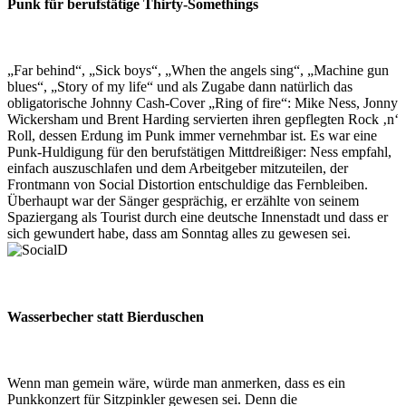
Punk für berufstätige Thirty-Somethings
„Far behind“, „Sick boys“, „When the angels sing“, „Machine gun
blues“, „Story of my life“ und als Zugabe dann natürlich das
obligatorische Johnny Cash-Cover „Ring of fire“: Mike Ness, Jonny
Wickersham und Brent Harding servierten ihren gepflegten Rock ‚n‘
Roll, dessen Erdung im Punk immer vernehmbar ist. Es war eine
Punk-Huldigung für den berufstätigen Mittdreißiger: Ness empfahl,
einfach auszuschlafen und dem Arbeitgeber mitzuteilen, der
Frontmann von Social Distortion entschuldige das Fernbleiben.
Überhaupt war der Sänger gesprächig, er erzählte von seinem
Spaziergang als Tourist durch eine deutsche Innenstadt und dass er
sich gewundert habe, dass am Sonntag alles zu gewesen sei.
Wasserbecher statt Bierduschen
Wenn man gemein wäre, würde man anmerken, dass es ein
Punkkonzert für Sitzpinkler gewesen sei. Denn die