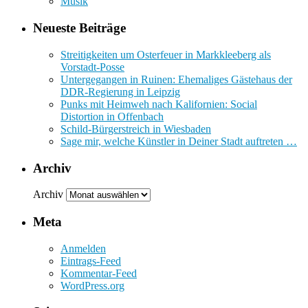
Musik
Neueste Beiträge
Streitigkeiten um Osterfeuer in Markkleeberg als
Vorstadt-Posse
Untergegangen in Ruinen: Ehemaliges Gästehaus der
DDR-Regierung in Leipzig
Punks mit Heimweh nach Kalifornien: Social
Distortion in Offenbach
Schild-Bürgerstreich in Wiesbaden
Sage mir, welche Künstler in Deiner Stadt auftreten …
Archiv
Archiv
Meta
Anmelden
Eintrags-Feed
Kommentar-Feed
WordPress.org