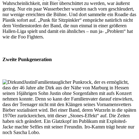
Wahrscheinlichkeit, mit Bier überschüttet zu werden, war äußerst
gering. Nur ein paar Wasserbecher wurden nach vorn geschleudert,
nur wenige erreichten die Bühne. Und dort sammelte ein Roadie das
Plastik sofort auf. „Punk für Sitzpinkler“ entspräche natürlich nicht
dem Verdienstorden der Band, die nun einmal in einer größeren
Hallen-Liga spielt und damit ein ähnliches – nun ja- „Problem“ hat
wie die Foo Fighters.
Zweite Punkgeneration
Familientauglicher Punkrock, der es ermöglicht,
dass der 46 Jahre alte Dirk aus der Nähe von Marburg in Hessen
seinen 16jährigen Sohn Justin ohne Sorgenfalten mit aufs Konzert
nehmen konnte. Denn so kann der Familienvater darauf einwirken,
dass der Teenager nicht mit den Klängen seines Vornamensvetters
Bieber sozialisiert wird. Bei einer Band, deren Wurzeln in die späten
1970er zurückreichen, tritt dieser „Stones-Effekt“ auf. Die Zeiten
haben sich geändert. Ein Glatzkopf im Publikum mit Exploited-
Jacke machte Selfies mit seiner Freundin. Iro-Kamm trägt heute nur
noch Sascha Lobo.