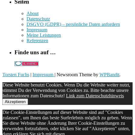
Seiten
About
Datenschutz
DSGVO (GDPR) – persönliche Daten anfordern
Impressum
Meine Leistungen
Referenzen
Finde uns auf …
Torsten Fuchs
|
Impressum
| Newsroom Theme by
WPBandit
.
Diese Website benutzt Cookies. Wenn Du die Website weiter nutzt,
stimmst Du der Verwendung von Cookies zu. Bitte beachte unsere
Informationen zum Datenschutz!
Link zum Datenschutzhinweis
Akzeptieren
Die Cookie-Einstellungen auf dieser Website sind auf "Cookies
zulassen", um Ihnen das beste Surferlebnis möglich zu geben. Wenn
Sie diese Website ohne Änderung Ihrer Cookie-Einstellungen zu
verwenden fortzufahren, oder klicken Sie auf "Akzeptieren" unten,
dann erklären Sie sich mit diesen.