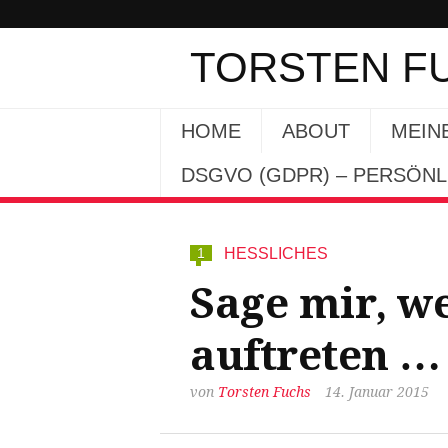
TORSTEN F
HOME
ABOUT
MEIN
DSGVO (GDPR) – PERSÖN
1
HESSLICHES
Sage mir, we
auftreten …
von
Torsten Fuchs
14. Januar 2015