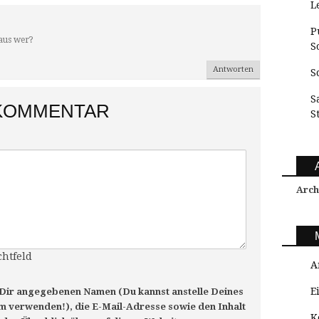
L
P
laus wer?
S
Antworten
S
S
 KOMMENTAR
S
Arch
chtfeld
A
E
 Dir angegebenen Namen (Du kannst anstelle Deines
 verwenden!), die E-Mail-Adresse sowie den Inhalt
K