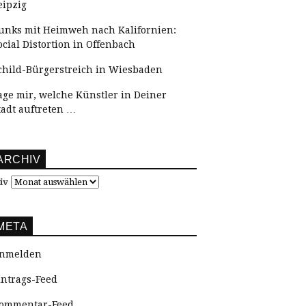
eipzig
unks mit Heimweh nach Kalifornien:
ocial Distortion in Offenbach
child-Bürgerstreich in Wiesbaden
age mir, welche Künstler in Deiner
tadt auftreten …
ARCHIV
iv
META
nmelden
intrags-Feed
ommentar-Feed