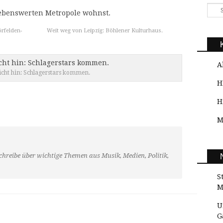
 lebenswerten Metropole wohnst.
rfelden-
Weit weg von Leipzig: Böhlener Kulturhaus.
A
cht hin: Schlagerstars kommen.
H
H
M
schreibe über wichtige Themen aus Musik, Medien, Politik,
S
M
U
G