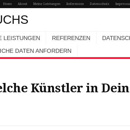
Home
About
Meine Leistungen
Referenzen
Datenschutz
Impress
UCHS
E LEISTUNGEN
REFERENZEN
DATENSC
LICHE DATEN ANFORDERN
lche Künstler in Dein