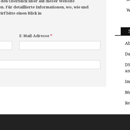
den Überblick über auf dieser Website
. Für detaillierte Informationen, wo, wie und
W
f bitte einen Blick in
E-Mail-Adresse
*
Ab
Da
DS
an
I
Me
Re