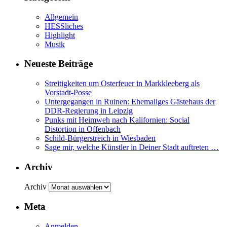
Allgemein
HESSliches
Highlight
Musik
Neueste Beiträge
Streitigkeiten um Osterfeuer in Markkleeberg als
Vorstadt-Posse
Untergegangen in Ruinen: Ehemaliges Gästehaus der
DDR-Regierung in Leipzig
Punks mit Heimweh nach Kalifornien: Social
Distortion in Offenbach
Schild-Bürgerstreich in Wiesbaden
Sage mir, welche Künstler in Deiner Stadt auftreten …
Archiv
Archiv
Meta
Anmelden