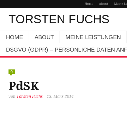
Home
About
Meine L
TORSTEN FUCHS
HOME
ABOUT
MEINE LEISTUNGEN
DSGVO (GDPR) – PERSÖNLICHE DATEN A
0
PdSK
von
Torsten Fuchs
13. März 2014