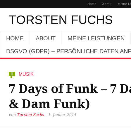
Home
About
Meine L
TORSTEN FUCHS
HOME
ABOUT
MEINE LEISTUNGEN
DSGVO (GDPR) – PERSÖNLICHE DATEN A
0
MUSIK
7 Days of Funk – 7 
& Dam Funk)
von
Torsten Fuchs
1. Januar 2014